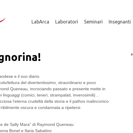
LabArca
Laboratori
Seminari
Insegnanti
gnorina!
TU SEI QU
ndese e il suo diario.
lo/lettura del divertentissimo, straordinario e poco
aymond Queneau, incrociando passato e presente mette in
i linguaggi (comici, teneri, strampalati, inverosimili)…
iosa l’eterna crudeltà della storia e il pathos malinconico
ribilmente oscura e condannata a ripetersi.
time de Sally Mara” di Raymond Queneau
nna Bonel e Ilaria Sabatino