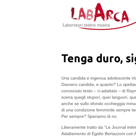
Jump to Navigation
Tenga duro, si
Una candida e ingenua adolescente irla
Davvero candida, e quanto? Lo spettaco
conosciuto testo – ri-adattato – di R
scena quegli stupori, quei languori, que
anche se sullo sfondo occhieggia minacc
di una condizione femminile sempre ter
Per sempre? Speriamo di no.
Liberamente tratto da “Le Journal in
Adattamento di Egidio Bertazzoni con A