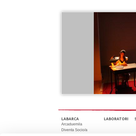
LABARCA
LABORATORI
Arcaduemila
Diventa Socio/a
Stagione teatrale e