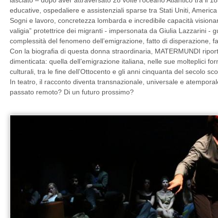
lasciato – dopo aver attraversato 28 volte l’oceano Atlantico tra il 1
educative, ospedaliere e assistenziali sparse tra Stati Uniti, Americ
Sogni e lavoro, concretezza lombarda e incredibile capacità visionari
valigia” protettrice dei migranti - impersonata da Giulia Lazzarini - g
complessità del fenomeno dell’emigrazione, fatto di disperazione, fat
Con la biografia di questa donna straordinaria, MATERMUNDI riporta
dimenticata: quella dell’emigrazione italiana, nelle sue molteplici fo
culturali, tra le fine dell’Ottocento e gli anni cinquanta del secolo sc
In teatro, il racconto diventa transnazionale, universale e atemporale
passato remoto? Di un futuro prossimo?