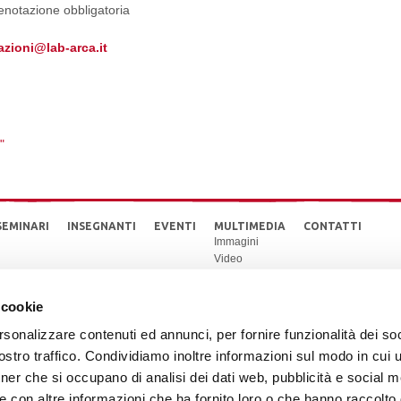
renotazione obbligatoria
azioni@lab-arca.it
"
SEMINARI
INSEGNANTI
EVENTI
MULTIMEDIA
CONTATTI
Immagini
Video
 cookie
rsonalizzare contenuti ed annunci, per fornire funzionalità dei soc
stro traffico. Condividiamo inoltre informazioni sul modo in cui ut
tner che si occupano di analisi dei dati web, pubblicità e social m
e con altre informazioni che ha fornito loro o che hanno raccolto