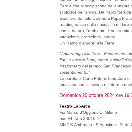
Parole che si scolpiscono nella mente 
scolpisce nell'anima. Da Pablo Neruda
Gualtieri, da Italo Calvino a Papa Fra
reading nasce dalla necessità di dare v
che la natura, l'ambiente, il nostro pi
attenzione, protezione, amore.
Un "canto d'amore" alla Terra.
“
Appartengo alla Terra. E come me tutta 
fiori, e ancora fiumi, monti, animali d’
trasformato nel tempo. San Francesco 
sostentamento.
”
Le parole di Carlo Petrini, fondatore d
musicata che ci invita a riflettere e anc
Domenica 20 ottobre 2024 ore 19.
Teatro LabArca
Via Marco d'Oggiono 1, Milano
bus 94 tram 2-9-10-14
MM2 S.Ambrogio - S.Agostino - Porta