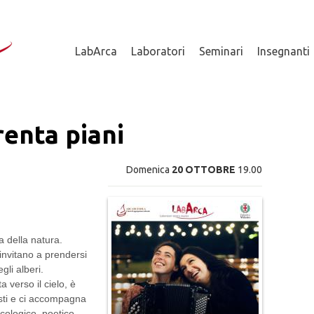
LabArca
Laboratori
Seminari
Insegnanti
renta piani
TU SEI QU
Domenica
20 OTTOBRE
19.00
a della natura.
 invitano a prendersi
gli alberi.
a verso il cielo, è
testi e ci accompagna
ecologico, poetico.