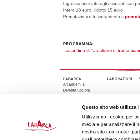
Ingresso riservato agli associati con p
Intero 18 euro, ridotto 15 euro
Prenotazioni e tesseramento a
prenot
PROGRAMMA:
Locandina di "Un albero di trenta piani
LABARCA
LABORATORI
Arcaduemila
Diventa Socio/a
Stagione teatrale e
musicale
Questo sito web utilizza i
Cinque per mille
Lo spazio LabArca
Utilizziamo i cookie per pe
La nostra Newsletter
media e per analizzare il no
Convenzioni
LabLog il nostro blog
nostro sito con i nostri par
Amministrazione
quali potrebbero combinarl