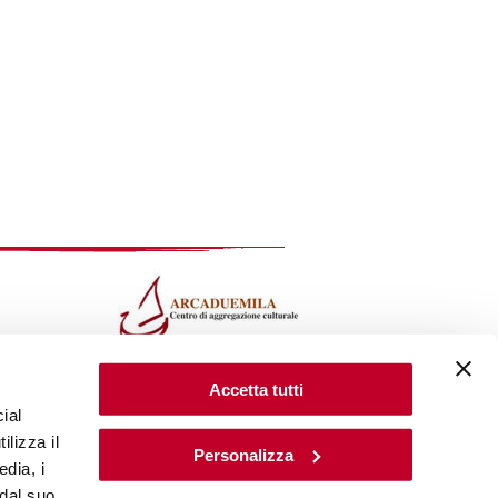
LabArca
Accetta tutti
via M.D'Oggiono 1,
Milano
ial
bus 94 tram 2-9 -10-14
ilizza il
Personalizza
MM2 S.Ambrogio
edia, i
S.Agostino-Porta Genova
 dal suo