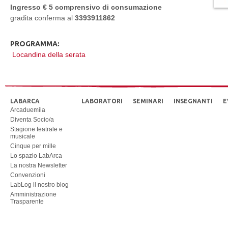
Ingresso € 5 comprensivo di consumazione
gradita conferma al
3393911862
PROGRAMMA:
Locandina della serata
LABARCA
LABORATORI
SEMINARI
INSEGNANTI
E
Arcaduemila
Diventa Socio/a
Stagione teatrale e
musicale
Cinque per mille
Lo spazio LabArca
La nostra Newsletter
Convenzioni
LabLog il nostro blog
Amministrazione
Trasparente