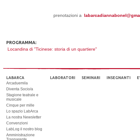
prenotazioni a
labarcadiannabonel@gma
PROGRAMMA:
Locandina di "Ticinese: storia di un quartiere"
LABARCA
LABORATORI
SEMINARI
INSEGNANTI
E
Arcaduemila
Diventa Socio/a
Stagione teatrale e
musicale
Cinque per mille
Lo spazio LabArca
La nostra Newsletter
Convenzioni
LabLog il nostro blog
Amministrazione
Trasparente