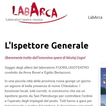
Jump to Navigation
LabArca
L'Ispettore Generale
liberamente tratto dall'omonima opera di Nicolaj Gogol
Saggio degli allievi del laboratorio FUORILUGOTEATRO
condotto da Anna Bonel e Egidio Bertazzoni.
In una piccola città della provincia russa giunge un giorno
un signore di bella presenza di nome Chlestakov. I
funzionari locali, tutti corrotti, si convincono che sia un
ispettore giunto da San Pietroburgo per controllare l’ordine
e l’operato degli impiegati del posto. Tutti fanno a gara per
ingraziarselo a partire dal sindaco, lo foraggiano con regali