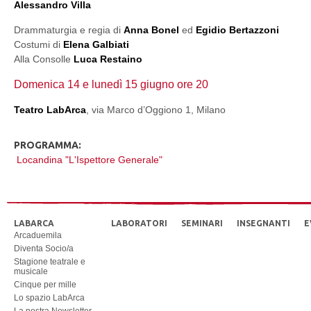
Alessandro Villa
Drammaturgia e regia di
Anna Bonel
ed
Egidio Bertazzoni
Costumi di
Elena Galbiati
Alla Consolle
Luca Restaino
Domenica 14 e lunedì 15 giugno ore 20
Teatro LabArca
, via Marco d’Oggiono 1, Milano
PROGRAMMA:
Locandina "L'Ispettore Generale"
LABARCA
LABORATORI
SEMINARI
INSEGNANTI
E
Arcaduemila
Diventa Socio/a
Stagione teatrale e
musicale
Cinque per mille
Lo spazio LabArca