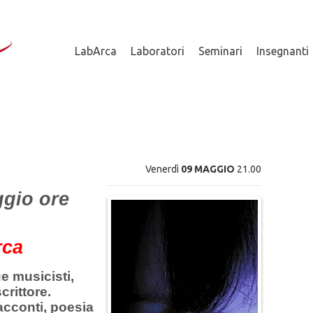
LabArca
Laboratori
Seminari
Insegnanti
TU SEI QU
Venerdì
09 MAGGIO
21.00
ggio ore
rca
e musicisti,
crittore.
acconti, poesia