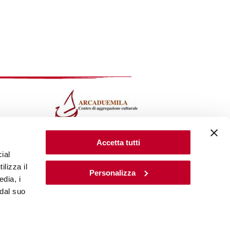
LabArca
via M.D'Oggiono 1,
Accetta tutti
Milano
ial
bus 94 tram 2-9 -10-14
ilizza il
Personalizza
MM2 S.Ambrogio
edia, i
S.Agostino-Porta Genova
 dal suo
Per Informazioni
ed Iscrizioni
info@lab-arca.it
-