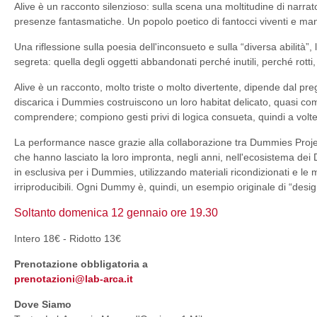
Alive è un racconto silenzioso: sulla scena una moltitudine di narrat
presenze fantasmatiche. Un popolo poetico di fantocci viventi e man
Una riflessione sulla poesia dell'inconsueto e sulla “diversa abilità”,
segreta: quella degli oggetti abbandonati perché inutili, perché rotti,
Alive è un racconto, molto triste o molto divertente, dipende dal preg
discarica i Dummies costruiscono un loro habitat delicato, quasi come
comprendere; compiono gesti privi di logica consueta, quindi a volte
La performance nasce grazie alla collaborazione tra Dummies Project
che hanno lasciato la loro impronta, negli anni, nell'ecosistema dei 
in esclusiva per i Dummies, utilizzando materiali ricondizionati e le
irriproducibili. Ogni Dummy è, quindi, un esempio originale di “desig
Soltanto
domenica 12 gennaio ore
19.30
Intero 18€ - Ridotto 13€
Prenotazione obbligatoria a
prenotazioni@lab-arca.it
Dove Siamo