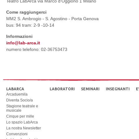
Teatro LabArca via Marco d'Oggiono 1 Milano
Come raggiungerci
MM2 S. Ambrogio - S. Agostino - Porta Genova
bus: 94 tram: 2-9 -10-14
Informazioni
info@lab-arca.it
numero telefono: 02-36753473
LABARCA
LABORATORI
SEMINARI
INSEGNANTI
E
Arcaduemila
Diventa Socio/a
Stagione teatrale e
musicale
Cinque per mille
Lo spazio LabArca
La nostra Newsletter
Convenzioni